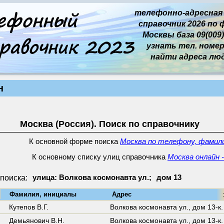
телефонно-адресная
справочник 2026 по 
Москвы база 09(009)
узнать тел. номер 
найти адреса лю
н
Москва (Россия). Поиск по справочнику
К основной форме поиска
Москва по телефону, фамили
К основному списку улиц справочника
Москва онлайн 
поиска:
улица: Волкова космонавта ул.;
дом 13
↓
Фамилия, инициалы
Адрес
10
Кутепов В.Г.
Волкова космонавта ул.,
дом 13-к.
Демьянович В.Н.
Волкова космонавта ул.,
дом 13-к.