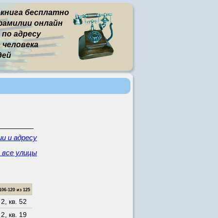
 книга бесплатно
фамилии онлайн
 по адресу
человека
дей
и и адресу
- все улицы
6-120 из 125
 2
,
кв. 52
 2
,
кв. 19