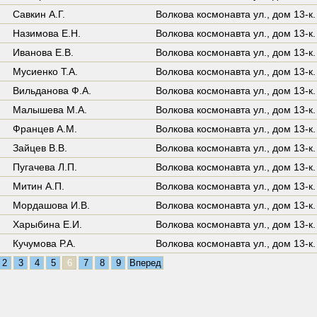
Савкин А.Г.
Волкова космонавта ул.,
дом 13-к.
Назимова Е.Н.
Волкова космонавта ул.,
дом 13-к.
Иванова Е.В.
Волкова космонавта ул.,
дом 13-к.
Мусиенко Т.А.
Волкова космонавта ул.,
дом 13-к.
Вильданова Ф.А.
Волкова космонавта ул.,
дом 13-к.
Малышева М.А.
Волкова космонавта ул.,
дом 13-к.
Францев А.М.
Волкова космонавта ул.,
дом 13-к.
Зайцев В.В.
Волкова космонавта ул.,
дом 13-к.
Пугачева Л.П.
Волкова космонавта ул.,
дом 13-к.
Митин А.П.
Волкова космонавта ул.,
дом 13-к.
Мордашова И.В.
Волкова космонавта ул.,
дом 13-к.
Харыбина Е.И.
Волкова космонавта ул.,
дом 13-к.
Кучумова Р.А.
Волкова космонавта ул.,
дом 13-к.
2
3
4
5
6
7
8
9
Вперед