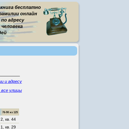
 книга бесплатно
фамилии онлайн
 по адресу
человека
дей
и и адресу
- все улицы
76-90 из 125
 2
,
кв. 44
 1
,
кв. 29