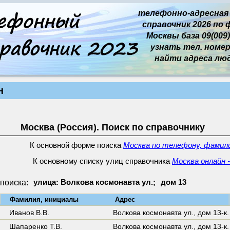
телефонно-адресная
справочник 2026 по 
Москвы база 09(009)
узнать тел. номер 
найти адреса лю
н
Москва (Россия). Поиск по справочнику
К основной форме поиска
Москва по телефону, фамили
К основному списку улиц справочника
Москва онлайн 
поиска:
улица: Волкова космонавта ул.;
дом 13
↓
Фамилия, инициалы
Адрес
Иванов В.В.
Волкова космонавта ул.,
дом 13-к.
Шапаренко Т.В.
Волкова космонавта ул.,
дом 13-к.