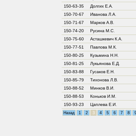
150-63-35
Долгих Е.А.
150-70-67
Иванова Л.А.
150-71-67
Марков А.В.
150-74-20
Русина М.С.
150-75-60
Асташкевич К.А.
150-77-51
Павлова М.К.
150-80-25
Кузьмина Н.Н.
150-81-25
Лукьянова Е.Д.
150-83-88
Гусаков Е.Н.
150-85-79
Тихонова Л.В.
150-88-52
Минков В.И.
150-88-53
Коньков И.М.
150-93-23
Цаплева Е.И.
Назад
1
2
3
4
5
6
7
8