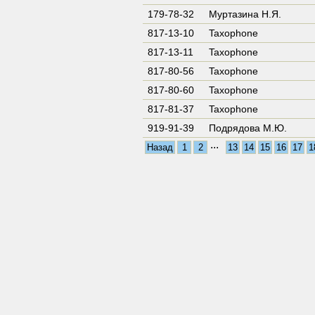
179-78-32
Муртазина Н.Я.
817-13-10
Taxophone
817-13-11
Taxophone
817-80-56
Taxophone
817-80-60
Taxophone
817-81-37
Taxophone
919-91-39
Подрядова М.Ю.
...
Назад
1
2
13
14
15
16
17
1