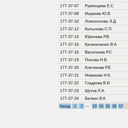
177-37-07
Румянцева Е.С.
177-37-08
Ишукова Ю.В.
177-37-10
Ломоносова Э.Д.
177-37-12
Копылова С.П.
177-37-14
Юренева Р.В.
177-37-15
Калиниченко В.А.
177-37-16
Васильева Р.С.
177-37-19
Попова Н.В.
177-37-20
Клетикова Р.Е.
177-37-21
Новикова Н.К.
177-37-22
Гладкова В.И.
177-37-23
Шутов Л.А.
177-37-24
Белкин В.К.
...
Назад
1
2
13
14
15
16
17
1