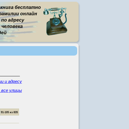
 книга бесплатно
фамилии онлайн
 по адресу
человека
дей
и и адресу
- все улицы
1-105 из 835