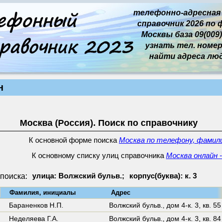
телефонно-адресная
справочник 2026 по 
Москвы база 09(009)
узнать тел. номер 
найти адреса лю
н
Москва (Россия). Поиск по справочнику
К основной форме поиска
Москва по телефону, фамили
К основному списку улиц справочника
Москва онлайн 
поиска:
улица: Волжский бульв.;
корпус(буква): к. 3
↓
Фамилия, инициалы
Адрес
9
Бараненков Н.П.
Волжский бульв.,
дом 4-к. 3
,
кв. 55
Неделяева Г.А.
Волжский бульв.,
дом 4-к. 3
,
кв. 84