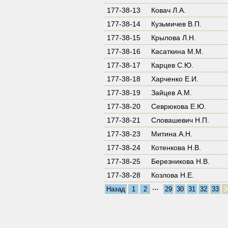
177-38-13
Ковач Л.А.
177-38-14
Кузьмичев В.П.
177-38-15
Крылова Л.Н.
177-38-16
Касаткина М.М.
177-38-17
Карцев С.Ю.
177-38-18
Харченко Е.И.
177-38-19
Зайцев А.М.
177-38-20
Севрюкова Е.Ю.
177-38-21
Словашевич Н.П.
177-38-23
Митина А.Н.
177-38-24
Котенкова Н.В.
177-38-25
Березникова Н.В.
177-38-28
Козлова Н.Е.
...
Назад
1
2
29
30
31
32
33
3