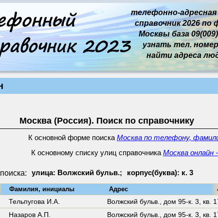
телефонно-адресная
справочник 2026 по 
Москвы база 09(009)
узнать тел. номер 
найти адреса лю
н
Москва (Россия). Поиск по справочнику
К основной форме поиска
Москва по телефону, фамили
К основному списку улиц справочника
Москва онлайн 
поиска:
улица: Волжский бульв.;
корпус(буква): к. 3
↓
Фамилия, инициалы
Адрес
42
Тельпугова И.А.
Волжский бульв.,
дом 95-к. 3
,
кв. 
Назаров А.П.
Волжский бульв.,
дом 95-к. 3
,
кв. 