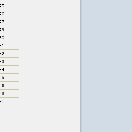
175
176
177
179
180
181
182
183
184
185
186
188
191