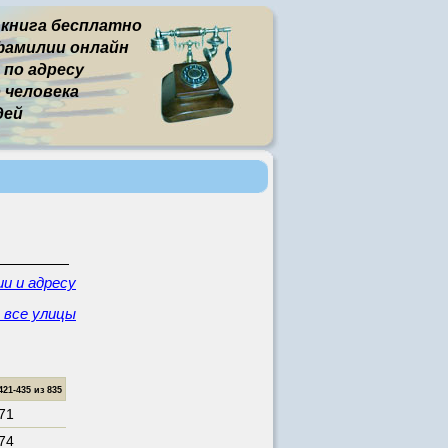
 книга бесплатно
фамилии онлайн
 по адресу
человека
дей
и и адресу
- все улицы
1-435 из 835
171
174