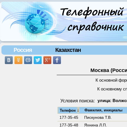
Россия
Казахстан
Москва (Росси
К основной фор
К основному с
Условия поиска:
улица: Волжс
↓
Фамилия, инициалы
Телефон
177-35-45
Пискунова Т.В.
177-35-48
Яхнина Л.П.