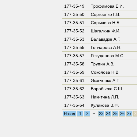
177-35-49
Трофимова Е.И.
177-35-50
Сергеенко Г.В.
177-35-51
Сарычева Н.Б.
177-35-52
Шагалкин Ф.И.
177-35-53
Балавадзе А.Г.
177-35-55
Гончарова А.Н.
177-35-57
Рекуданова М.С.
177-35-58
Трупин А.В.
177-35-59
Соколова Н.В.
177-35-61
Яковченко А.П.
177-35-62
Воробьева С.Ш.
177-35-63
Никитина Л.П.
177-35-64
Куликова В.Ф.
...
Назад
1
2
23
24
25
26
27
2