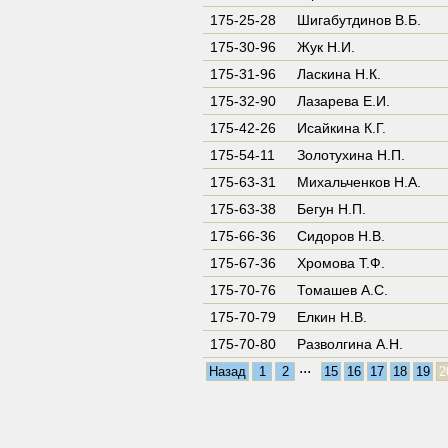
175-25-28
Шигабутдинов В.Б.
175-30-96
Жук Н.И.
175-31-96
Ласкина Н.К.
175-32-90
Лазарева Е.И.
175-42-26
Исайкина К.Г.
175-54-11
Золотухина Н.П.
175-63-31
Михальченков Н.А.
175-63-38
Бегун Н.П.
175-66-36
Сидоров Н.В.
175-67-36
Хромова Т.Ф.
175-70-76
Томашев А.С.
175-70-79
Елкин Н.В.
175-70-80
Разволгина А.Н.
...
Назад
1
2
15
16
17
18
19
2