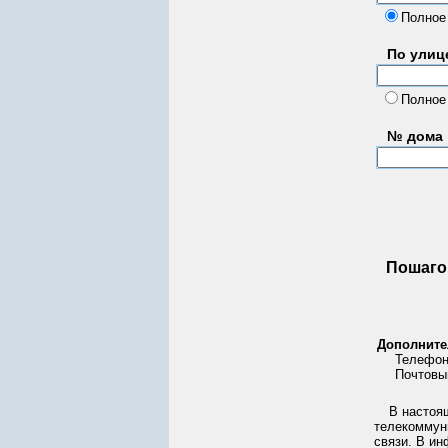
Полное
По улице
Полное
№ дома
Пошаго
Дополните
Телефон
Почтовый
В настоя
телекоммун
связи. В ин