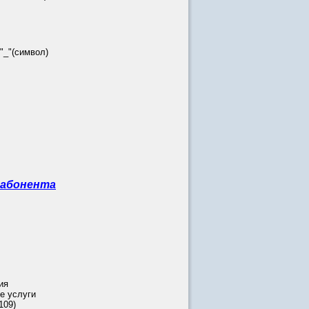
_"(символ)
 абонента
ия
е услуги
109)