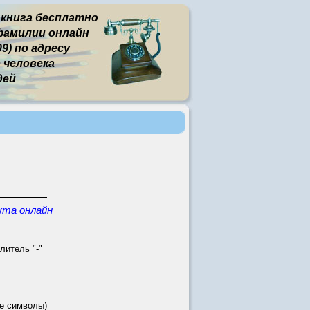
 книга бесплатно
фамилии онлайн
9) по адресу
человека
дей
кта онлайн
литель "-"
е символы)