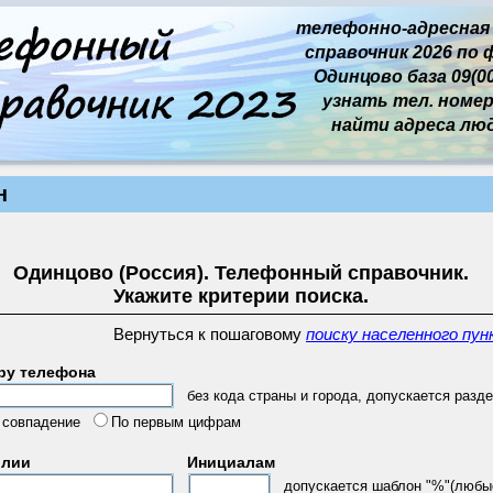
телефонно-адресная
справочник 2026 по 
Одинцово база 09(00
узнать тел. номер 
найти адреса лю
н
Одинцово (Россия). Телефонный справочник.
Укажите критерии поиска.
Вернуться к пошаговому
поиску населенного пун
ру телефона
без кода страны и города, допускается разде
 совпадение
По первым цифрам
илии
Инициалам
допускается шаблон "%"(любы