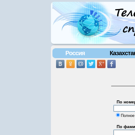
Россия
Казахста
По номе
Полное
По фам