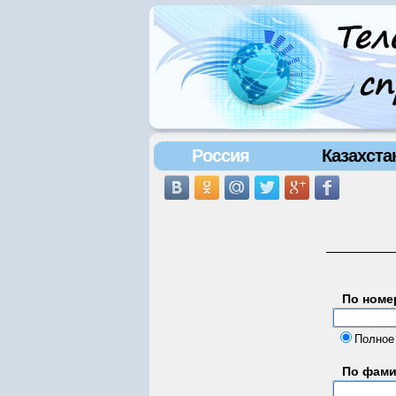
Россия
Казахста
По номе
Полное
По фам