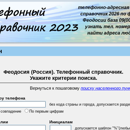
телефонно-адресная
справочник 2026 по 
Феодосии база 09(00
узнать тел. номер 
найти адреса лю
н
Феодосия (Россия). Телефонный справочник.
Укажите критерии поиска.
Вернуться к пошаговому
поиску населенного пун
ру телефона
без кода страны и города, допускается разде
 совпадение
По первым цифрам
илии
Инициалам
допускается шаблон "%"(любы