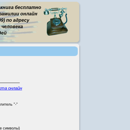
 книга бесплатно
фамилии онлайн
9) по адресу
человека
дей
кта онлайн
литель "-"
е символы)