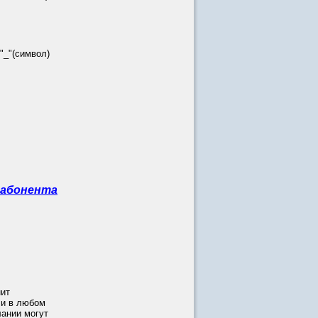
_"(символ)
 абонента
нит
 и в любом
ании могут