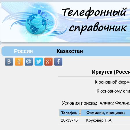
Россия
Казахстан
Иркутск (Росс
К основной форм
К основному сп
Условия поиска:
улица: Фельд
↓
Фамилия, инициалы
Телефон
20-39-76
Круковер Н.А.