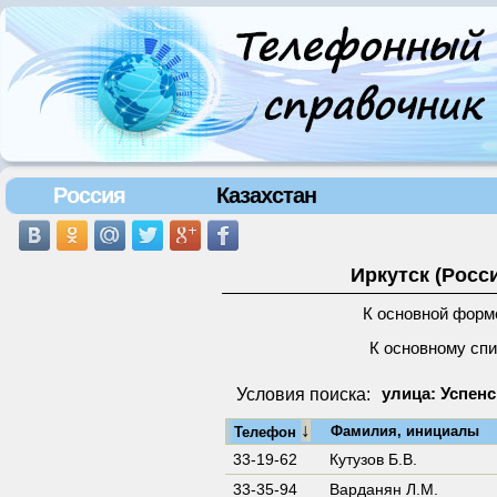
Россия
Казахстан
Иркутск (Росс
К основной форм
К основному сп
Условия поиска:
улица: Успенск
↓
Фамилия, инициалы
Телефон
33-19-62
Кутузов Б.В.
33-35-94
Варданян Л.М.