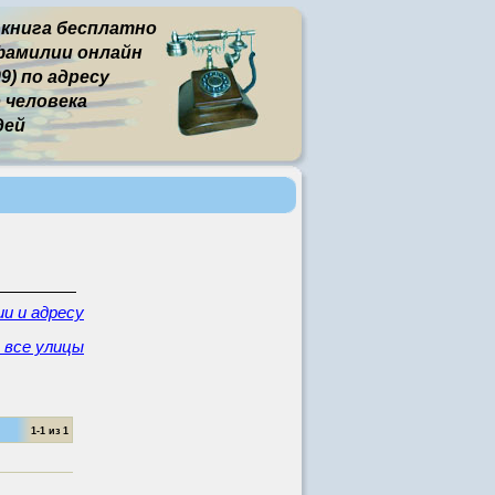
 книга бесплатно
фамилии онлайн
9) по адресу
человека
дей
и и адресу
 все улицы
1-1 из 1