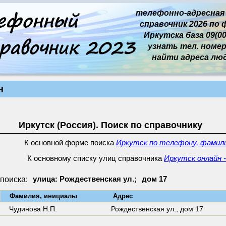
телефонно-адресная
справочник 2026 по 
Иркутска база 09(00
узнать тел. номер 
найти адреса лю
н
Иркутск (Россия). Поиск по справочнику
К основной форме поиска
Иркутск по телефону, фамили
К основному списку улиц справочника
Иркутск онлайн -
поиска:
улица: Рождественская ул.;
дом 17
↓
Фамилия, инициалы
Адрес
Чудинова Н.П.
Рождественская ул.,
дом 17