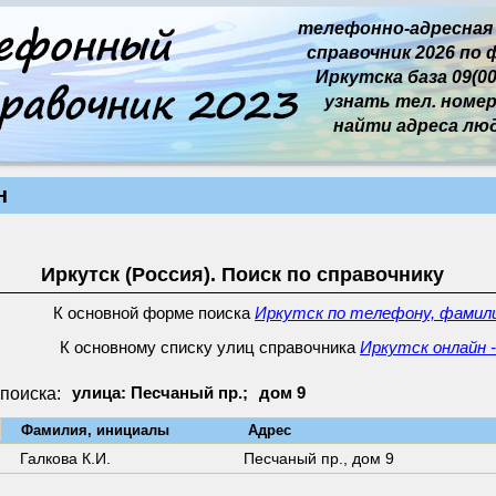
телефонно-адресная
справочник 2026 по 
Иркутска база 09(00
узнать тел. номер 
найти адреса лю
н
Иркутск (Россия). Поиск по справочнику
К основной форме поиска
Иркутск по телефону, фамили
К основному списку улиц справочника
Иркутск онлайн -
поиска:
улица: Песчаный пр.;
дом 9
↓
Фамилия, инициалы
Адрес
Галкова К.И.
Песчаный пр.,
дом 9