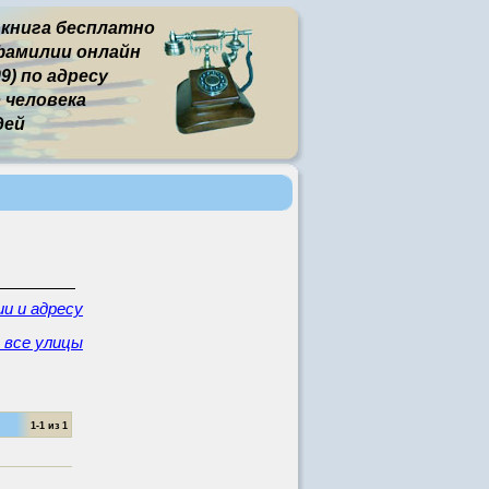
 книга бесплатно
фамилии онлайн
9) по адресу
человека
дей
и и адресу
 все улицы
1-1 из 1