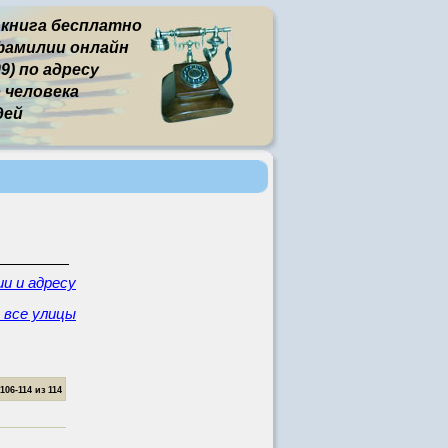
 книга бесплатно
фамилии онлайн
9) по адресу
человека
дей
и и адресу
 все улицы
6-114 из 114