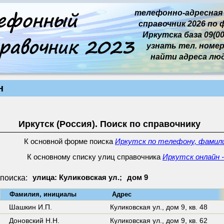
телефонно-адресная
справочник 2026 по 
Иркутска база 09(00
узнать тел. номер 
найти адреса лю
н
Иркутск (Россия). Поиск по справочнику
К основной форме поиска
Иркутск по телефону, фамили
К основному списку улиц справочника
Иркутск онлайн -
поиска:
улица: Куликовская ул.;
дом 9
↓
Фамилия, инициалы
Адрес
10
Шашкин И.П.
Куликовская ул.,
дом 9
,
кв. 48
Доновский Н.Н.
Куликовская ул.,
дом 9
,
кв. 62