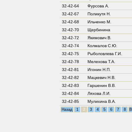
32-42-64
Фурсова А.
32-42-67
Поликутя Н.
32-42-68
Ильченко М.
32-42-70
Щербинина
32-42-72
Якимович В.
32-42-74
Колмалов С.Ю.
32-42-75
Рыболовлева Г.И.
32-42-78
Мелехова Т.А.
32-42-81
Игонин Н.П.
32-42-82
Мацкевич Н.В.
32-42-83
Гаршенин В.В.
32-42-84
Ляхова Л.И.
32-42-85
Мулихина В.А.
Назад
1
2
3
4
5
6
7
8
В