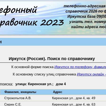
телефонно-адресная
справочник 2026 по 
Иркутска база 09(00
узнать тел. номер 
найти адреса лю
н
Иркутск (Россия). Поиск по справочнику
К основной форме поиска
Иркутск по телефону, фамили
К основному списку улиц справочника
Иркутск онлайн -
поиска:
улица: Киренская ул.;
дом 4
↓
Фамилия, инициалы
Адрес
Строкопытов А.В.
Киренская ул.,
дом 4
,
кв. 49
Сирин С.Е.
Киренская ул.,
дом 4
,
кв. 63