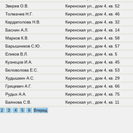
Зверев О.В.
Киренская ул.,
дом 4
,
кв. 52
Толмачев Н.Г.
Киренская ул.,
дом 4
,
кв. 46
Кардаполова Н.В.
Киренская ул.,
дом 4
,
кв. 32
Баснин А.Л.
Киренская ул.,
дом 4
,
кв. 14
Марков К.В.
Киренская ул.,
дом 4
,
кв. 58
Барышников С.Ю.
Киренская ул.,
дом 4
,
кв. 57
Еликов В.Л.
Киренская ул.,
дом 4
,
кв. 5
Кузнецов И.А.
Киренская ул.,
дом 4
,
кв. 45
Беловолова Е.С.
Киренская ул.,
дом 4
,
кв. 53
Худышкин А.С.
Киренская ул.,
дом 4
,
кв. 29
Грицевич А.Г.
Киренская ул.,
дом 4
,
кв. 66
Рудых А.А.
Киренская ул.,
дом 4
,
кв. 75
Баянова С.В.
Киренская ул.,
дом 4
,
кв. 11
2
3
4
5
6
Вперед