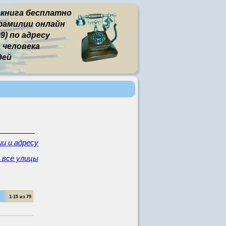
 книга бесплатно
фамилии онлайн
9) по адресу
человека
дей
и и адресу
 все улицы
1-15 из 79