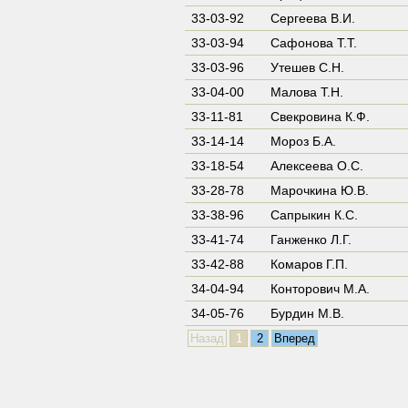
33-03-92
Сергеева В.И.
33-03-94
Сафонова Т.Т.
33-03-96
Утешев С.Н.
33-04-00
Малова Т.Н.
33-11-81
Свекровина К.Ф.
33-14-14
Мороз Б.А.
33-18-54
Алексеева О.С.
33-28-78
Марочкина Ю.В.
33-38-96
Сапрыкин К.С.
33-41-74
Ганженко Л.Г.
33-42-88
Комаров Г.П.
34-04-94
Конторович М.А.
34-05-76
Бурдин М.В.
Назад
1
2
Вперед