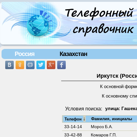
Россия
Казахстан
Иркутск (Росс
К основной форм
К основному сп
Условия поиска:
улица: Гашека
↓
Фамилия, инициалы
Телефон
33-14-14
Мороз Б.А.
33-42-88
Комаров Г.П.