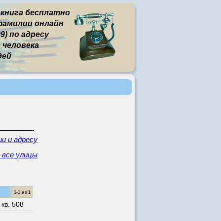
 книга бесплатно
фамилии онлайн
9) по адресу
человека
дей
и и адресу
 все улицы
1-1 из 1
,
кв. 508