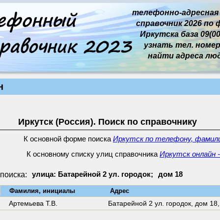
телефонно-адресная
справочник 2026 по 
Иркутска база 09(00
узнать тел. номер 
найти адреса лю
н
Иркутск (Россия). Поиск по справочнику
К основной форме поиска
Иркутск по телефону, фамили
К основному списку улиц справочника
Иркутск онлайн -
поиска:
улица: Батарейной 2 ул. городок;
дом 18
↓
Фамилия, инициалы
Адрес
Артемьева Т.В.
Батарейной 2 ул. городок,
дом 18