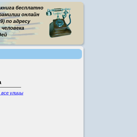
 книга бесплатно
фамилии онлайн
9) по адресу
человека
дей
а
 все улицы