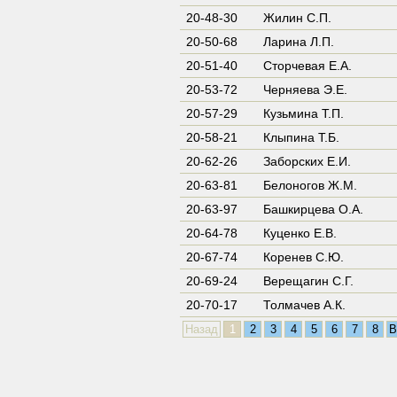
20-48-30
Жилин С.П.
20-50-68
Ларина Л.П.
20-51-40
Сторчевая Е.А.
20-53-72
Черняева Э.Е.
20-57-29
Кузьмина Т.П.
20-58-21
Клыпина Т.Б.
20-62-26
Заборских Е.И.
20-63-81
Белоногов Ж.М.
20-63-97
Башкирцева О.А.
20-64-78
Куценко Е.В.
20-67-74
Коренев С.Ю.
20-69-24
Верещагин С.Г.
20-70-17
Толмачев А.К.
Назад
1
2
3
4
5
6
7
8
В