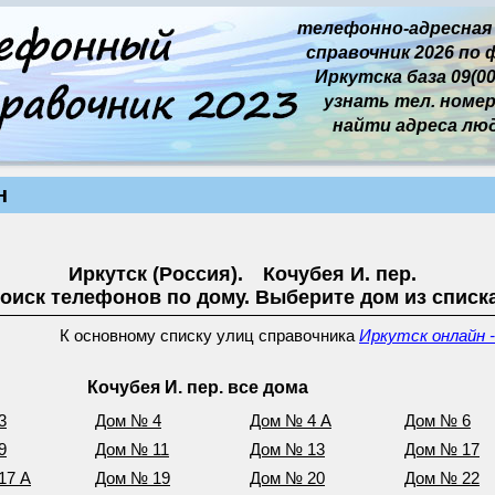
телефонно-адресная
справочник 2026 по 
Иркутска база 09(00
узнать тел. номер 
найти адреса лю
н
Иркутск (Россия). Кочубея И. пер.
оиск телефонов по дому. Выберите дом из списк
К основному списку улиц справочника
Иркутск онлайн -
Кочубея И. пер. все дома
3
Дом № 4
Дом № 4 А
Дом № 6
9
Дом № 11
Дом № 13
Дом № 17
17 А
Дом № 19
Дом № 20
Дом № 22