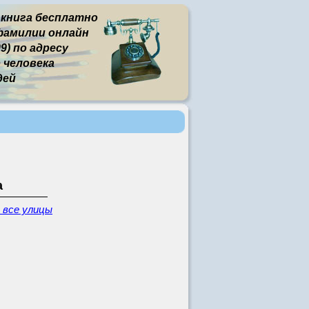
 книга бесплатно
фамилии онлайн
9) по адресу
человека
дей
а
 все улицы