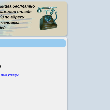
 книга бесплатно
фамилии онлайн
9) по адресу
человека
дей
а
 все улицы