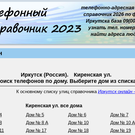
телефонно-адресная
справочник 2026 по 
Иркутска база 09(00
узнать тел. номер 
найти адреса лю
н
Иркутск (Россия). Киренская ул.
оиск телефонов по дому. Выберите дом из списк
К основному списку улиц справочника
Иркутск онлайн -
Киренская ул. все дома
4
Дом № 5
Дом № 6
Дом № 7
8
Дом № 8 А
Дом № 10
Дом № 10 А
11
Дом № 17
Дом № 18
Дом № 19