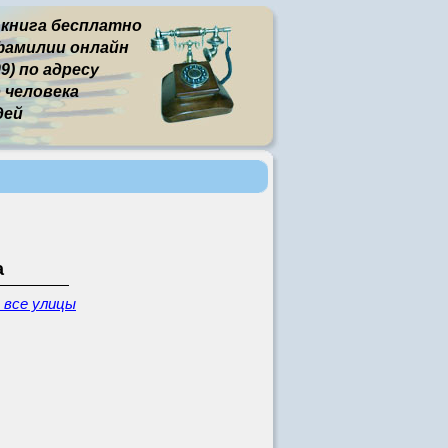
 книга бесплатно
фамилии онлайн
9) по адресу
человека
дей
а
 все улицы