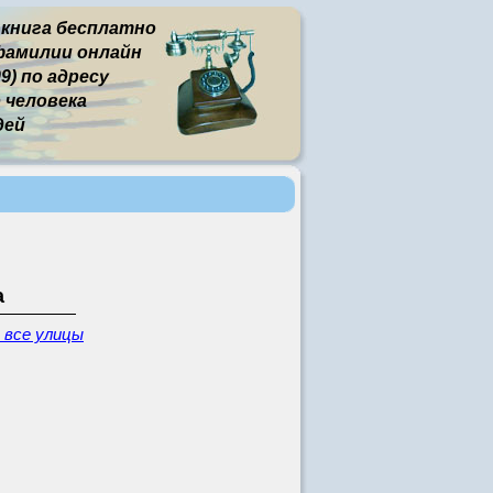
 книга бесплатно
фамилии онлайн
9) по адресу
человека
дей
а
 все улицы