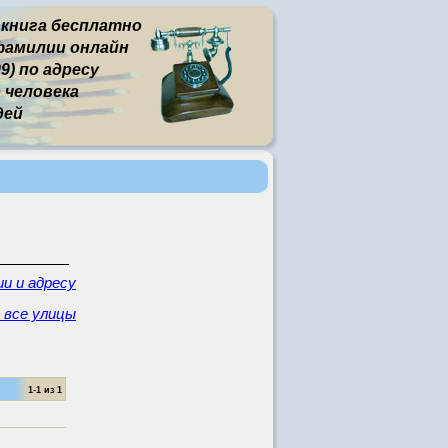
 книга бесплатно
фамилии онлайн
9) по адресу
человека
дей
и и адресу
 все улицы
1-1 из 1