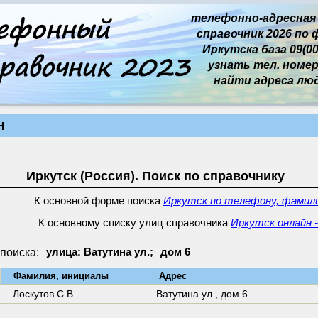
телефонно-адресная
справочник 2026 по 
Иркутска база 09(00
узнать тел. номер 
найти адреса лю
н
Иркутск (Россия). Поиск по справочнику
К основной форме поиска
Иркутск по телефону, фамили
К основному списку улиц справочника
Иркутск онлайн -
поиска:
улица: Ватутина ул.;
дом 6
↓
Фамилия, инициалы
Адрес
Лоскутов С.В.
Ватутина ул.,
дом 6