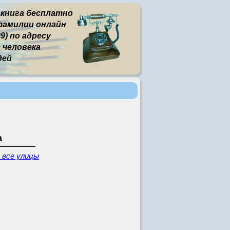
 книга бесплатно
фамилии онлайн
9) по адресу
человека
дей
а
 все улицы