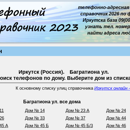
телефонно-адресная
справочник 2026 по 
Иркутска база 09(00
узнать тел. номер 
найти адреса лю
н
Иркутск (Россия). Багратиона ул.
оиск телефонов по дому. Выберите дом из списк
К основному списку улиц справочника
Иркутск онлайн -
Багратиона ул. все дома
11
Дом № 14
Дом № 23 А
Дом № 24
26
Дом № 33
Дом № 37
Дом № 44
45 А
Дом № 45 Б
Дом № 45 Б/3
Дом № 46