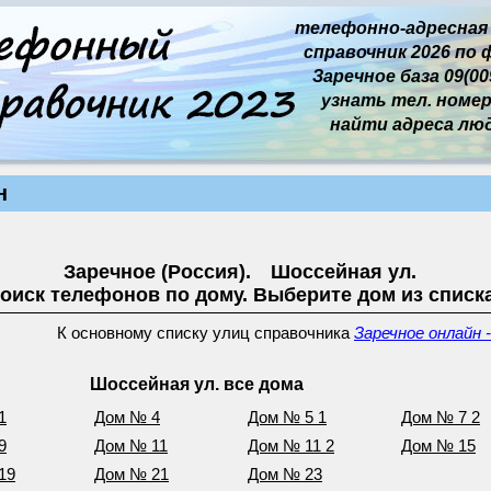
телефонно-адресная
справочник 2026 по 
Заречное база 09(009
узнать тел. номер 
найти адреса лю
н
Заречное (Россия). Шоссейная ул.
оиск телефонов по дому. Выберите дом из списк
К основному списку улиц справочника
Заречное онлайн 
Шоссейная ул. все дома
1
Дом № 4
Дом № 5 1
Дом № 7 2
9
Дом № 11
Дом № 11 2
Дом № 15
19
Дом № 21
Дом № 23