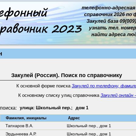
телефонно-адресная
справочник 2026 по 
Закулей база 09(009)
узнать тел. номер 
найти адреса лю
н
Закулей (Россия). Поиск по справочнику
К основной форме поиска
Закулей по телефону, фамили
К основному списку улиц справочника
Закулей онлайн 
поиска:
улица: Школьный пер.;
дом 1
↓
Фамилия, инициалы
Адрес
Тапхаров В.А.
Школьный пер.,
дом 1
Эрдынеева А.Р.
Школьный пер.,
дом 1