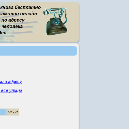
 книга бесплатно
фамилии онлайн
 по адресу
человека
дей
и и адресу
- все улицы
1-2 из 2