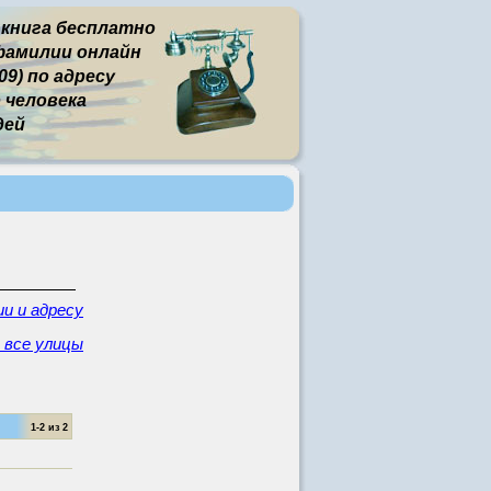
 книга бесплатно
фамилии онлайн
9) по адресу
человека
дей
и и адресу
 все улицы
1-2 из 2