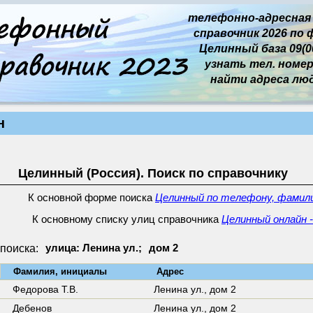
телефонно-адресная
справочник 2026 по 
Целинный база 09(00
узнать тел. номер 
найти адреса лю
н
Целинный (Россия). Поиск по справочнику
К основной форме поиска
Целинный по телефону, фамили
К основному списку улиц справочника
Целинный онлайн -
поиска:
улица: Ленина ул.;
дом 2
↓
Фамилия, инициалы
Адрес
Федорова Т.В.
Ленина ул.,
дом 2
Дебенов
Ленина ул.,
дом 2