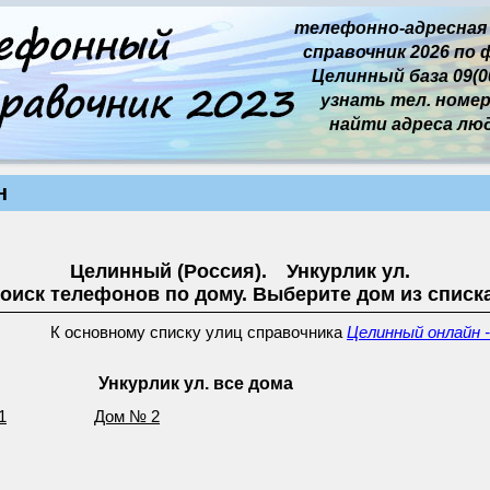
телефонно-адресная
справочник 2026 по 
Целинный база 09(00
узнать тел. номер 
найти адреса лю
н
Целинный (Россия). Ункурлик ул.
оиск телефонов по дому. Выберите дом из списк
К основному списку улиц справочника
Целинный онлайн -
Ункурлик ул. все дома
1
Дом № 2