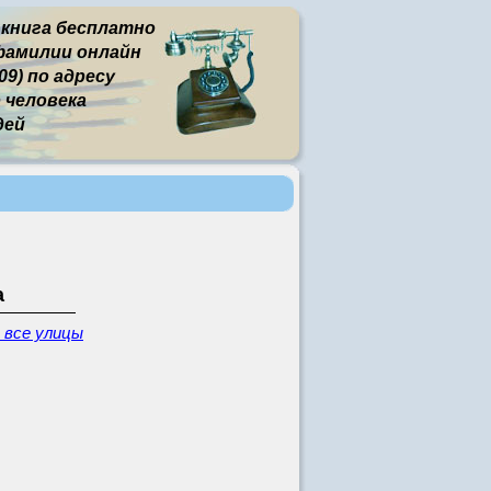
 книга бесплатно
фамилии онлайн
9) по адресу
человека
дей
а
 все улицы