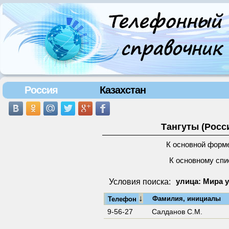
Россия
Казахстан
Тангуты (Росс
К основной форм
К основному спи
Условия поиска:
улица: Мира у
↓
Фамилия, инициалы
Телефон
9-56-27
Салданов С.М.