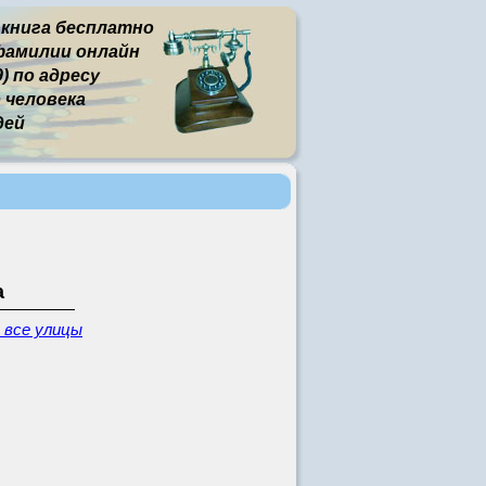
 книга бесплатно
фамилии онлайн
 по адресу
человека
дей
а
 все улицы