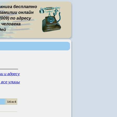
 книга бесплатно
фамилии онлайн
009) по адресу
человека
дей
и и адресу
 все улицы
1-6 из 6