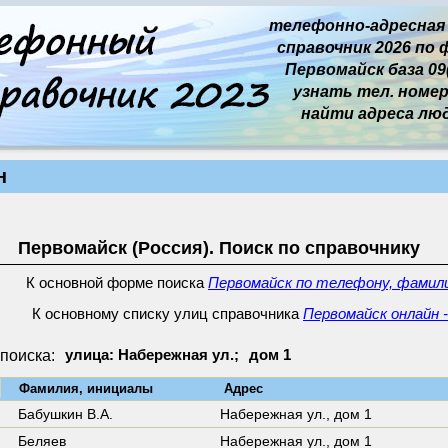
телефонно-адресная
справочник 2026 по 
Первомайск база 09(
узнать тел. номер 
найти адреса лю
н
Первомайск (Россия). Поиск по справочнику
К основной форме поиска
Первомайск по телефону, фамили
К основному списку улиц справочника
Первомайск онлайн -
поиска:
улица: Набережная ул.;
дом 1
↓
Фамилия, инициалы
Адрес
Бабушкин В.А.
Набережная ул.,
дом 1
Беляев
Набережная ул.,
дом 1