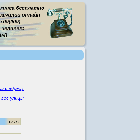
 книга бесплатно
фамилии онлайн
09(009)
человека
дей
и и адресу
 все улицы
1-2 из 2