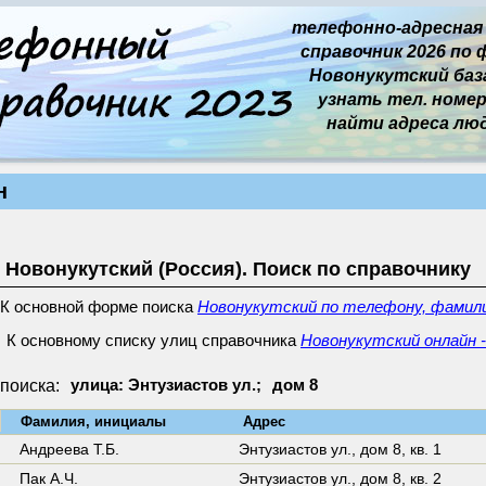
телефонно-адресная
справочник 2026 по 
Новонукутский база 
узнать тел. номер 
найти адреса лю
н
Новонукутский (Россия). Поиск по справочнику
К основной форме поиска
Новонукутский по телефону, фамили
К основному списку улиц справочника
Новонукутский онлайн -
поиска:
улица: Энтузиастов ул.;
дом 8
↓
Фамилия, инициалы
Адрес
Андpеева Т.Б.
Энтузиастов ул.,
дом 8
,
кв. 1
Пак А.Ч.
Энтузиастов ул.,
дом 8
,
кв. 2