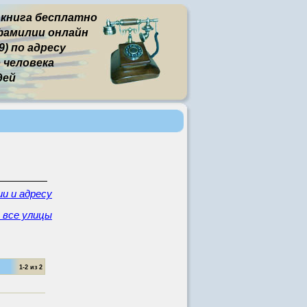
 книга бесплатно
фамилии онлайн
) по адресу
человека
дей
и и адресу
- все улицы
1-2 из 2