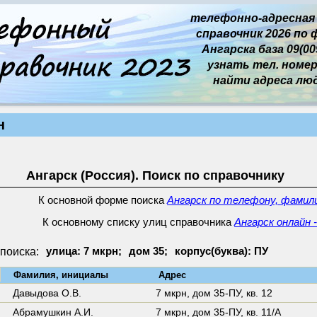
телефонно-адресная
справочник 2026 по 
Ангарска база 09(009
узнать тел. номер 
найти адреса лю
н
Ангарск (Россия). Поиск по справочнику
К основной форме поиска
Ангарск по телефону, фамили
К основному списку улиц справочника
Ангарск онлайн 
поиска:
улица: 7 мкрн;
дом 35;
корпус(буква): ПУ
↓
Фамилия, инициалы
Адрес
Давыдова О.В.
7 мкрн,
дом 35-ПУ
,
кв. 12
Абрамушкин А.И.
7 мкрн,
дом 35-ПУ
,
кв. 11/А