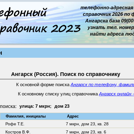
телефонно-адресная
справочник 2026 по 
Ангарска база 09(009
узнать тел. номер 
найти адреса лю
н
Ангарск (Россия). Поиск по справочнику
К основной форме поиска
Ангарск по телефону, фамили
К основному списку улиц справочника
Ангарск онлайн 
поиска:
улица: 7 мкрн;
дом 23
↓
Фамилия, инициалы
Адрес
Рофе Т.Е.
7 мкрн,
дом 23
,
кв. 28
Костров В.Ф.
7 мкрн,
дом 23
,
кв. 6