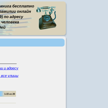
 книга бесплатно
фамилии онлайн
) по адресу
человека
дей
и и адресу
- все улицы
1-15 из 20