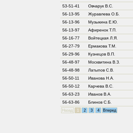
53-51-41
Овчарук В.С.
56-13-95
Журавлева О.Б.
56-13-96
Музыкина Е.Ю.
56-13-97
Афиренок Т.П.
56-16-77
Войтецкая Л.Я.
56-27-79
Ермакова Т.М.
56-29-96
Кузнецов В.П.
56-48-97
Москвитина В.З.
56-48-98
Латыпов С.В.
56-50-11
Иванова Н.А.
56-50-12
Карчева В.С.
56-63-23
Иванов В.А.
56-63-86
Блинов С.Б.
Назад
1
2
3
4
Вперед