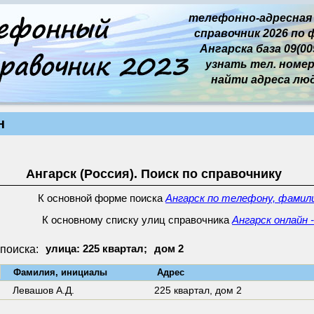
телефонно-адресная
справочник 2026 по 
Ангарска база 09(009
узнать тел. номер 
найти адреса лю
н
Ангарск (Россия). Поиск по справочнику
К основной форме поиска
Ангарск по телефону, фамили
К основному списку улиц справочника
Ангарск онлайн 
поиска:
улица: 225 квартал;
дом 2
↓
Фамилия, инициалы
Адрес
Левашов А.Д.
225 квартал,
дом 2