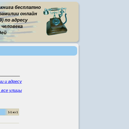
 книга бесплатно
фамилии онлайн
) по адресу
человека
дей
и и адресу
- все улицы
1-1 из 1