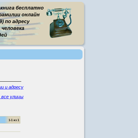
 книга бесплатно
фамилии онлайн
) по адресу
человека
дей
и и адресу
- все улицы
1-1 из 1