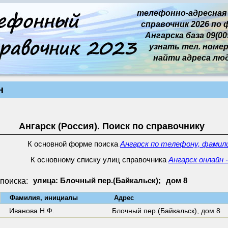
телефонно-адресная
справочник 2026 по 
Ангарска база 09(009
узнать тел. номер 
найти адреса лю
н
Ангарск (Россия). Поиск по справочнику
К основной форме поиска
Ангарск по телефону, фамили
К основному списку улиц справочника
Ангарск онлайн 
поиска:
улица: Блочный пер.(Байкальск);
дом 8
↓
Фамилия, инициалы
Адрес
Иванова Н.Ф.
Блочный пер.(Байкальск),
дом 8