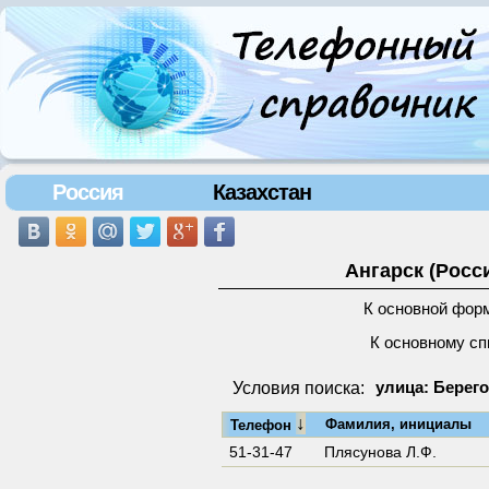
Россия
Казахстан
Ангарск (Росс
К основной фор
К основному сп
Условия поиска:
улица: Берего
↓
Фамилия, инициалы
Телефон
51-31-47
Плясунова Л.Ф.