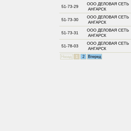
ООО ДЕЛОВАЯ СЕТЬ
51-73-29
АНГАРСК
ООО ДЕЛОВАЯ СЕТЬ
51-73-30
АНГАРСК
ООО ДЕЛОВАЯ СЕТЬ
51-73-31
АНГАРСК
ООО ДЕЛОВАЯ СЕТЬ
51-78-03
АНГАРСК
Назад
1
2
Вперед