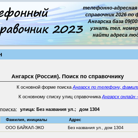
телефонно-адресная
справочник 2026 по 
Ангарска база 09(009
узнать тел. номер 
найти адреса лю
н
Ангарск (Россия). Поиск по справочнику
К основной форме поиска
Ангарск по телефону, фамили
К основному списку улиц справочника
Ангарск онлайн 
поиска:
улица: Без названия ул.;
дом 1304
↓
Фамилия, инициалы
Адрес
ООО БАЙКАЛ-ЭКО
Без названия ул.,
дом 1304