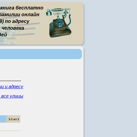
 книга бесплатно
фамилии онлайн
) по адресу
человека
дей
и и адресу
- все улицы
1-1 из 1