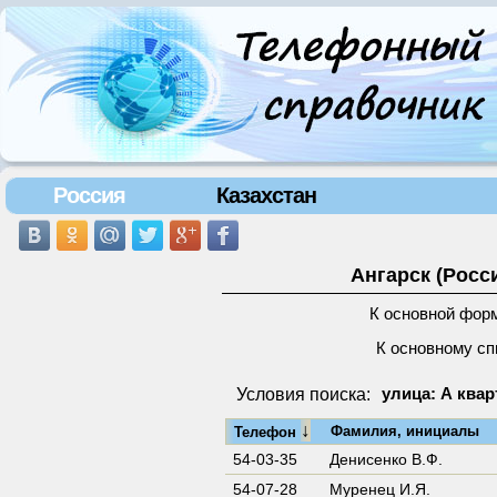
Россия
Казахстан
Ангарск (Росс
К основной фор
К основному сп
Условия поиска:
улица: А квар
↓
Фамилия, инициалы
Телефон
54-03-35
Денисенко В.Ф.
54-07-28
Муренец И.Я.