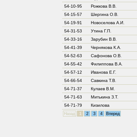
54-10-95
Рожкова В.В.
54-15-57
Шергина О.В.
54-19-91
Новоселова А.И.
54-31-53
Утина Г.П.
54-33-16
Зарубин В.В.
54-41-39
Чернякова К.А.
54-52-63
Сафонова О.В.
54-55-42
Филиппова В.А.
54-57-12
Иванова Е.Г.
54-66-54
Cавкина Т.В.
54-71-37
Кулаев В.М.
54-71-63
Митькина З.Т.
54-71-79
Кизилова
Назад
1
2
3
4
Вперед