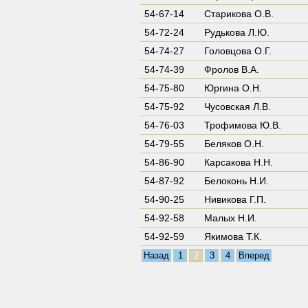
54-67-14
Старикова О.В.
54-72-24
Рудькова Л.Ю.
54-74-27
Головцова О.Г.
54-74-39
Фролов В.А.
54-75-80
Юргина О.Н.
54-75-92
Чусовская Л.В.
54-76-03
Трофимова Ю.В.
54-79-55
Беляков О.Н.
54-86-90
Карсакова Н.Н.
54-87-92
Белоконь Н.И.
54-90-25
Нивикова Г.П.
54-92-58
Малых Н.И.
54-92-59
Якимова Т.К.
Назад
1
2
3
4
Вперед