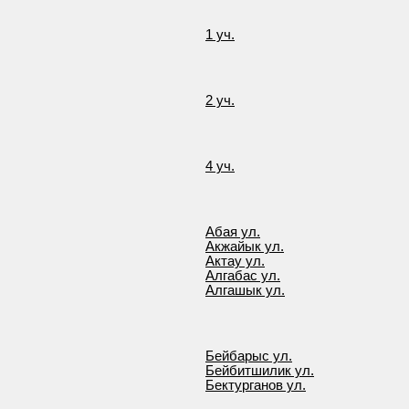
1 уч.
2 уч.
4 уч.
Абая ул.
Акжайык ул.
Актау ул.
Алгабас ул.
Алгашык ул.
Бейбарыс ул.
Бейбитшилик ул.
Бектурганов ул.