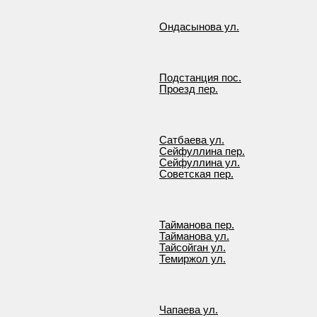
Ондасынова ул.
Подстанция пос.
Проезд пер.
Сатбаева ул.
Сейфуллина пер.
Сейфуллина ул.
Советская пер.
Тайманова пер.
Тайманова ул.
Тайсойган ул.
Темиржол ул.
Чапаева ул.